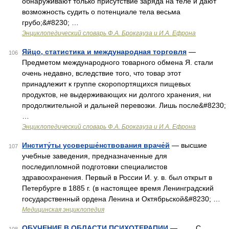
обнаруживают только присутствие заряда на теле и дают
возможность судить о потенциале тела весьма
грубо;&#8230; …
Энциклопедический словарь Ф.А. Брокгауза и И.А. Ефрона
Яйцо, статистика и международная торговля
—
106
Предметом международного товарного обмена Я. стали
очень недавно, вследствие того, что товар этот
принадлежит к группе скоропортящихся пищевых
продуктов, не выдерживающих ни долгого хранения, ни
продолжительной и дальней перевозки. Лишь после&#8230;
…
Энциклопедический словарь Ф.А. Брокгауза и И.А. Ефрона
Институ́ты усоверше́нствования враче́й
— высшие
107
учебные заведения, предназначенные для
последипломной подготовки специалистов
здравоохранения. Первый в России И. у. в. был открыт в
Петербурге в 1885 г. (в настоящее время Ленинградский
государственный ордена Ленина и Октябрьской&#8230; …
Медицинская энциклопедия
ОБУЧЕНИЕ В ОБЛАСТИ ПСИХОТЕРАПИИ
— С