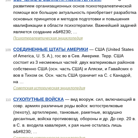
108
развитием организационных основ психотерапевтической
помощи все большую актуальность приобретает разработка
основных принципов и методов подготовки и повышения
квалификации в области психотерапии. Важнейшей задачей
является создание и&#8230; …
Психотерапевтическая энциклопедия
СОЕДИНЕННЫЕ ШТАТЫ АМЕРИКИ
— США (United States
109
of America, U. S. A.), гос во в Сев. Америке. Tepp. США
состоит из 3 несмежных частей: двух материковых районов
собственно США (осн. часть США) и Аляски, и Гавайских о
вов в Тихом ок. Осн. часть США граничит на С. с Канадой,
на …
Советская историческая энциклопедия
СУХОПУТНЫЕ ВОЙСКА
— вид вооруж. сил, включающий в
110
совр. армиях различные роды войск: мотострелковые
(пехоту), артиллерию, танковые, ракетные, воздушно
десантные, войска противовозд. обороны и др. До сер. 20 в.
в С. в. входила кавалерия, к рая ныне осталась лишь
в&#8230; …