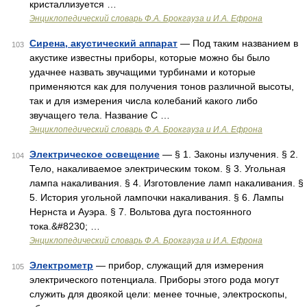
кристаллизуется …
Энциклопедический словарь Ф.А. Брокгауза и И.А. Ефрона
Сирена, акустический аппарат
— Под таким названием в
103
акустике известны приборы, которые можно бы было
удачнее назвать звучащими турбинами и которые
применяются как для получения тонов различной высоты,
так и для измерения числа колебаний какого либо
звучащего тела. Название С …
Энциклопедический словарь Ф.А. Брокгауза и И.А. Ефрона
Электрическое освещение
— § 1. Законы излучения. § 2.
104
Тело, накаливаемое электрическим током. § 3. Угольная
лампа накаливания. § 4. Изготовление ламп накаливания. §
5. История угольной лампочки накаливания. § 6. Лампы
Нернста и Ауэра. § 7. Вольтова дуга постоянного
тока.&#8230; …
Энциклопедический словарь Ф.А. Брокгауза и И.А. Ефрона
Электрометр
— прибор, служащий для измерения
105
электрического потенциала. Приборы этого рода могут
служить для двоякой цели: менее точные, электроскопы,