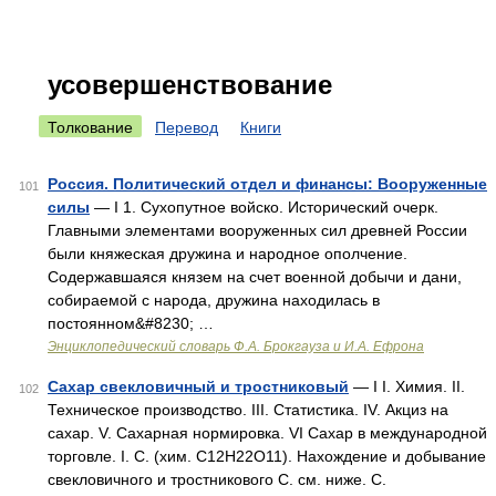
усовершенствование
Толкование
Перевод
Книги
Россия. Политический отдел и финансы: Вооруженные
101
силы
— I 1. Сухопутное войско. Исторический очерк.
Главными элементами вооруженных сил древней России
были княжеская дружина и народное ополчение.
Содержавшаяся князем на счет военной добычи и дани,
собираемой с народа, дружина находилась в
постоянном&#8230; …
Энциклопедический словарь Ф.А. Брокгауза и И.А. Ефрона
Сахар свекловичный и тростниковый
— I I. Химия. II.
102
Техническое производство. III. Статистика. IV. Акциз на
сахар. V. Сахарная нормировка. VI Сахар в международной
торговле. I. С. (хим. С12Н22О11). Нахождение и добывание
свекловичного и тростникового С. см. ниже. С.